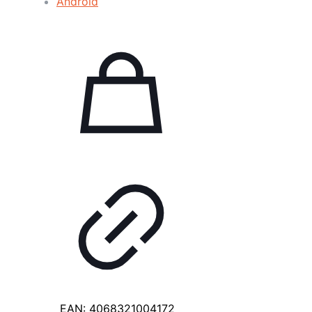
EAN:
4068321004172