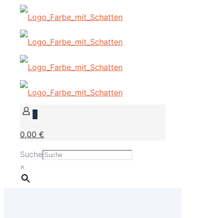
0
0,00 €
Suche
×