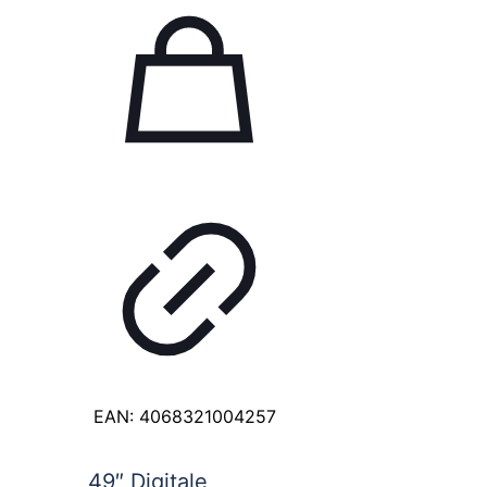
EAN:
4068321004257
49″ Digitale