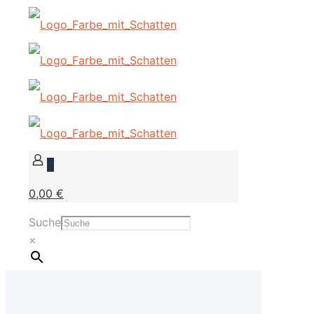
0
0,00 €
Suche
×