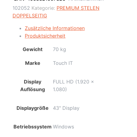
Doppelseitig,
102052
Kategorie:
PREMIUM STELEN
Signage
DOPPELSEITIG
/
Full-
Zusätzliche Informationen
HD
Produktsicherheit
/
Gewicht
70 kg
Weiß
/
Marke
Touch IT
Touch
Display
/
Display
FULL HD (1.920 x
Ekiosk
Auflösung
1.080)
/
Windows
Displaygröße
43" Display
Menge
Betriebssystem
Windows