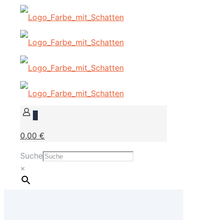
0
0,00 €
Suche
×