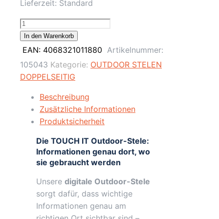
Lieferzeit:
Standard
43"
Digitale
In den Warenkorb
Outdoor
EAN:
4068321011880
Artikelnummer:
Infostele
105043
Kategorie:
OUTDOOR STELEN
Doppelseitig,
DOPPELSEITIG
Signage
/
Beschreibung
4K
Zusätzliche Informationen
/
Produktsicherheit
Schwarz
Die TOUCH IT Outdoor-Stele:
/
Informationen genau dort, wo
Touch
sie gebraucht werden
Display
/
Unsere
digitale Outdoor-Stele
Ekiosk
sorgt dafür, dass wichtige
/
Informationen genau am
Android
richtigen Ort sichtbar sind –