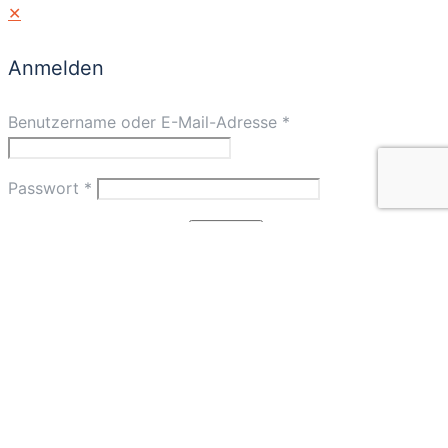
✕
Anmelden
Benutzername oder E-Mail-Adresse
*
Passwort
*
Angemeldet bleiben
Anmelden
Passwort vergessen?
✕
Warenkorb
Weiter zur Kasse
Einkauf fortsetzen
Warenkorb anzeigen