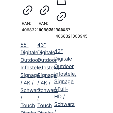
EAN:
EAN:
4068321000976
4068321000457
EAN:
4068321000945
55″
43″
43″
Digitale
Digitale
Digitale
Outdoor
Outdoor
Outdoor
Infostele,
Infostele,
Infostele,
Signage
Signage
Signage
/ 4K /
/ 4K /
/ Full-
Schwarz
Schwarz
HD /
/
/
Schwarz
Touch
Touch
/