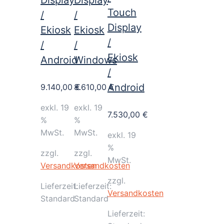
Display
Display
Touch
/
/
Display
Ekiosk
Ekiosk
/
/
/
Ekiosk
Android
Windows
/
Android
9.140,00
8.610,00
€
€
exkl. 19
exkl. 19
7.530,00
€
%
%
MwSt.
MwSt.
exkl. 19
%
zzgl.
zzgl.
MwSt.
Versandkosten
Versandkosten
zzgl.
Lieferzeit:
Lieferzeit:
Versandkosten
Standard
Standard
Lieferzeit: