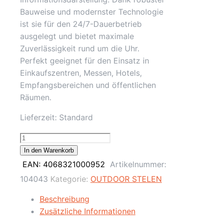
Bauweise und modernster Technologie
ist sie für den 24/7-Dauerbetrieb
ausgelegt und bietet maximale
Zuverlässigkeit rund um die Uhr.
Perfekt geeignet für den Einsatz in
Einkaufszentren, Messen, Hotels,
Empfangsbereichen und öffentlichen
Räumen.
Lieferzeit:
Standard
43"
Digitale
In den Warenkorb
Outdoor
EAN:
4068321000952
Artikelnummer:
Infostele,
104043
Kategorie:
OUTDOOR STELEN
Signage
/
Beschreibung
4K
Zusätzliche Informationen