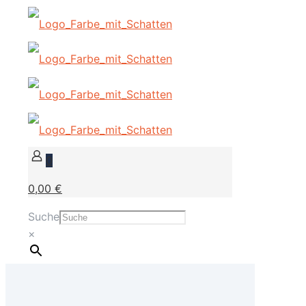
0
0,00 €
Suche
×