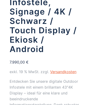
Infostele,
Signage / 4K /
Schwarz /
Touch Display /
Ekiosk /
Android
7.990,00
€
exkl. 19 % MwSt.
zzgl.
Versandkosten
Entdecken Sie unsere digitale Outdoor
Infostele mit einem brillanten 43″4K
Display – ideal für eine klare und
beeindruckende
Informationsdarstellung. Dank robuster