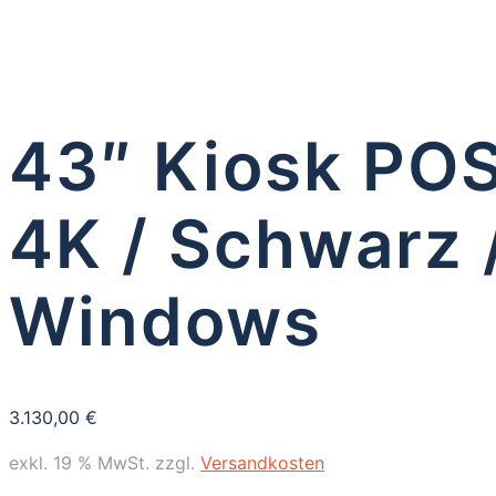
43″ Kiosk POS
4K / Schwarz /
Windows
3.130,00
€
exkl. 19 % MwSt.
zzgl.
Versandkosten