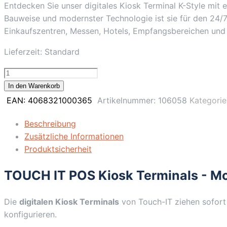
Entdecken Sie unser digitales Kiosk Terminal K-Style mit 
Bauweise und modernster Technologie ist sie für den 24/7
Einkaufszentren, Messen, Hotels, Empfangsbereichen und
Lieferzeit:
Standard
43"
Kiosk
In den Warenkorb
POS
EAN:
4068321000365
Artikelnummer:
106058
Kategorie
Terminal
K-
Beschreibung
Style,
Zusätzliche Informationen
Signage
Produktsicherheit
/
TOUCH IT POS Kiosk Terminals - Mod
4K
/
Schwarz
Die
digitalen Kiosk Terminals
von Touch-IT ziehen sofort 
/
konfigurieren.
Touch