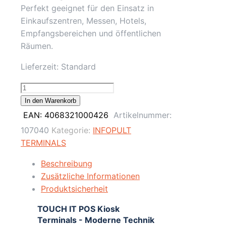
Perfekt geeignet für den Einsatz in
Einkaufszentren, Messen, Hotels,
Empfangsbereichen und öffentlichen
Räumen.
Lieferzeit:
Standard
43"
Kiosk
In den Warenkorb
POS
EAN:
4068321000426
Artikelnummer:
Terminal
107040
Kategorie:
INFOPULT
Z-
TERMINALS
Style,
Signage
Beschreibung
/
Zusätzliche Informationen
FULL-
Produktsicherheit
HD
TOUCH IT POS Kiosk
/
Terminals - Moderne Technik
Schwarz