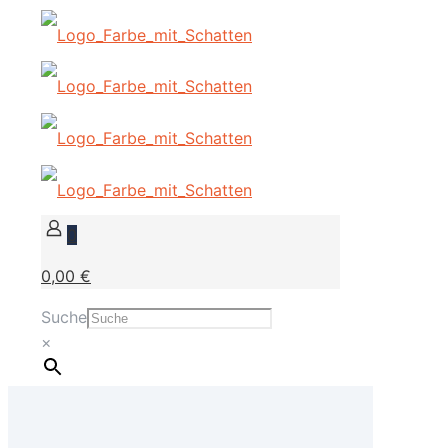
0
0,00 €
Suche
×