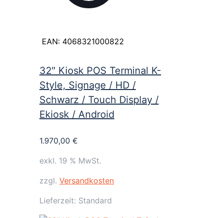
EAN:
4068321000822
32″ Kiosk POS Terminal K-
Style, Signage / HD /
Schwarz / Touch Display /
Ekiosk / Android
1.970,00
€
exkl. 19 % MwSt.
zzgl.
Versandkosten
Lieferzeit:
Standard