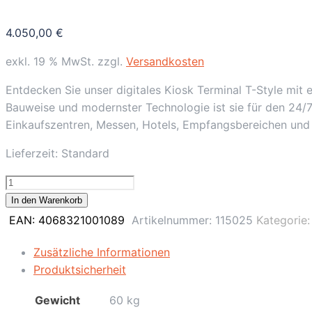
4.050,00
€
exkl. 19 % MwSt.
zzgl.
Versandkosten
Entdecken Sie unser digitales Kiosk Terminal T-Style mit 
Bauweise und modernster Technologie ist sie für den 24/7
Einkaufszentren, Messen, Hotels, Empfangsbereichen und
Lieferzeit:
Standard
49"
Kiosk
In den Warenkorb
POS
EAN:
4068321001089
Artikelnummer:
115025
Kategorie
Terminal
T-
Zusätzliche Informationen
Style,
Produktsicherheit
Signage
Gewicht
60 kg
/