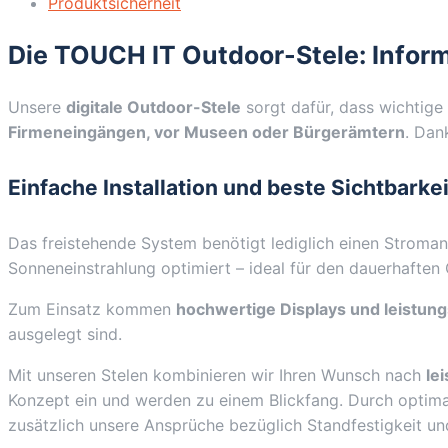
4K
Produktsicherheit
/
Die TOUCH IT Outdoor-Stele: Infor
Schwarz
/
Touch
Unsere
digitale Outdoor-Stele
sorgt dafür, dass wichtige
Display
Firmeneingängen, vor Museen oder Bürgerämtern
. Dan
/
Ekiosk
Einfache Installation und beste Sichtbarkei
/
Windows
Das freistehende System benötigt lediglich einen Stromansc
Menge
Sonneneinstrahlung optimiert – ideal für den dauerhaften
Zum Einsatz kommen
hochwertige Displays und leistun
ausgelegt sind.
Mit unseren Stelen kombinieren wir Ihren Wunsch nach
le
Konzept ein und werden zu einem Blickfang. Durch optimal
zusätzlich unsere Ansprüche bezüglich Standfestigkeit und