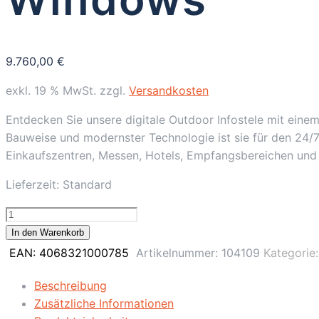
9.760,00
€
exkl. 19 % MwSt.
zzgl.
Versandkosten
Entdecken Sie unsere digitale Outdoor Infostele mit einem
Bauweise und modernster Technologie ist sie für den 24/7
Einkaufszentren, Messen, Hotels, Empfangsbereichen und
Lieferzeit:
Standard
55"
Digitale
In den Warenkorb
Outdoor
EAN:
4068321000785
Artikelnummer:
104109
Kategorie
Infostele,
Signage
Beschreibung
/
Zusätzliche Informationen