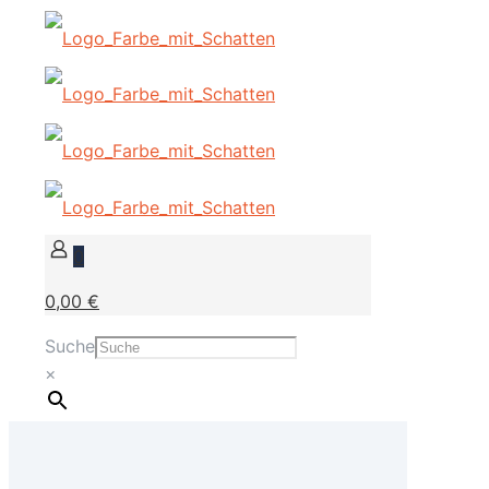
0
0,00 €
Suche
×