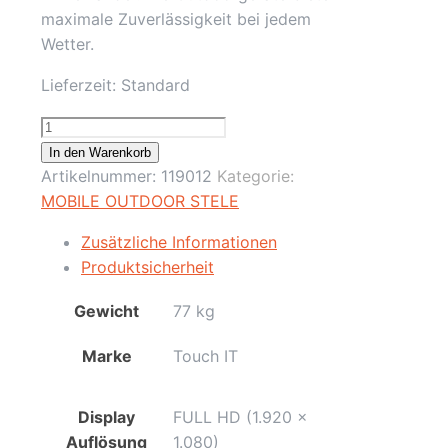
maximale Zuverlässigkeit bei jedem
Wetter.
Lieferzeit:
Standard
55"
Mobile
In den Warenkorb
Outdoor
Artikelnummer:
119012
Kategorie:
Stele
MOBILE OUTDOOR STELE
/
Zusätzliche Informationen
Schwarz
Produktsicherheit
/
EKiosk
Gewicht
77 kg
/
Full-
Marke
Touch IT
HD
/
Display
FULL HD (1.920 x
Windows
Auflösung
1.080)