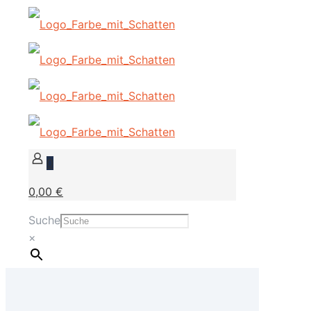
0
0,00 €
Suche
×