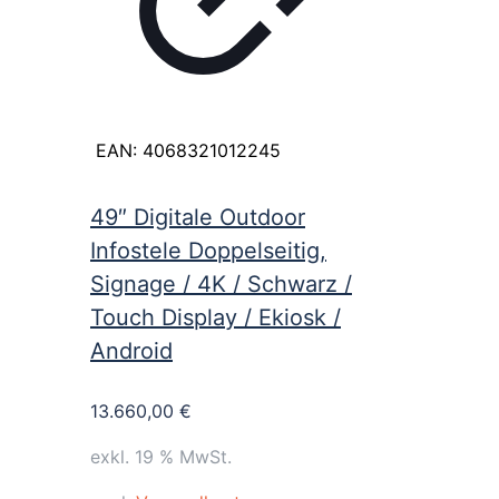
EAN:
4068321012245
49″ Digitale Outdoor
Infostele Doppelseitig,
Signage / 4K / Schwarz /
Touch Display / Ekiosk /
Android
13.660,00
€
exkl. 19 % MwSt.