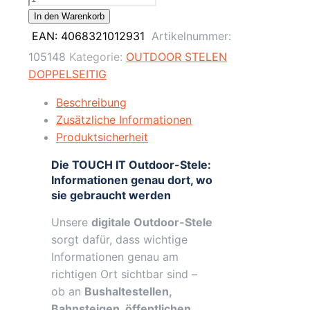
Digitale
In den Warenkorb
Outdoor
EAN:
4068321012931
Artikelnummer:
Infostele
105148
Kategorie:
OUTDOOR STELEN
Doppelseitig,
DOPPELSEITIG
Signage
/
Beschreibung
Full-
Zusätzliche Informationen
HD
Produktsicherheit
/
Die TOUCH IT Outdoor-Stele:
Schwarz
Informationen genau dort, wo
/
sie gebraucht werden
Touch
Display
Unsere
digitale Outdoor-Stele
/
sorgt dafür, dass wichtige
Ekiosk
Informationen genau am
/
richtigen Ort sichtbar sind –
Windows
ob an
Bushaltestellen,
Menge
Bahnsteigen, öffentlichen