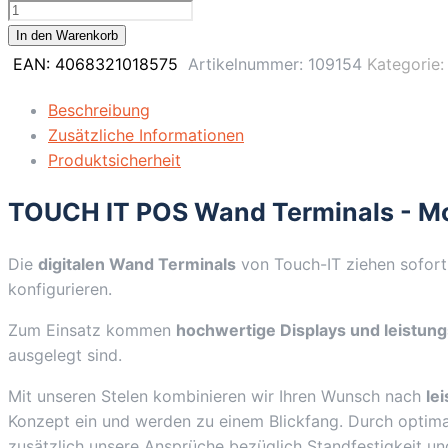
65"
Indoor
In den Warenkorb
Wand
EAN:
4068321018575
Artikelnummer:
109154
Kategorie
Terminal
/
Beschreibung
Schwarz
Zusätzliche Informationen
/
Produktsicherheit
Touch
TOUCH IT POS Wand Terminals - Mod
Display
/
EKiosk
Die
digitalen Wand Terminals
von Touch-IT ziehen sofort 
/
konfigurieren.
Full-
Zum Einsatz kommen
hochwertige Displays und leistun
HD
ausgelegt sind.
/
Android
Mit unseren Stelen kombinieren wir Ihren Wunsch nach
le
Menge
Konzept ein und werden zu einem Blickfang. Durch optimal
zusätzlich unsere Ansprüche bezüglich Standfestigkeit und