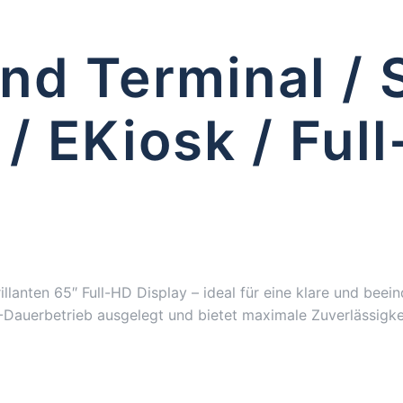
nd Terminal / 
/ EKiosk / Ful
llanten 65″ Full-HD Display – ideal für eine klare und bee
Dauerbetrieb ausgelegt und bietet maximale Zuverlässigkeit