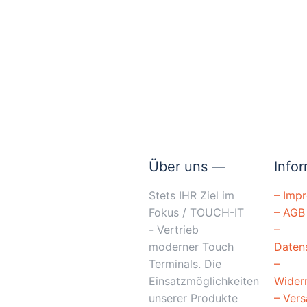
Über uns —
Info
Stets IHR Ziel im
–
Imp
Fokus / TOUCH-IT
–
AGB
- Vertrieb
–
moderner Touch
Daten
Terminals. Die
–
Einsatzmöglichkeiten
Wider
unserer Produkte
–
Ver