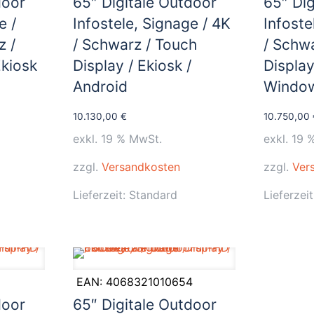
door
65″ Digitale Outdoor
65″ Dig
e /
Infostele, Signage / 4K
Infoste
z /
/ Schwarz / Touch
/ Schw
Ekiosk
Display / Ekiosk /
Display
Android
Windo
10.130,00
€
10.750,00
exkl. 19 % MwSt.
exkl. 19 
zzgl.
Versandkosten
zzgl.
Ver
Lieferzeit:
Standard
Lieferzei
EAN:
4068321010654
door
65″ Digitale Outdoor