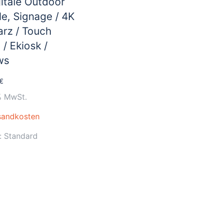
itale Outdoor
le, Signage / 4K
arz / Touch
 / Ekiosk /
ws
€
% MwSt.
sandkosten
t:
Standard