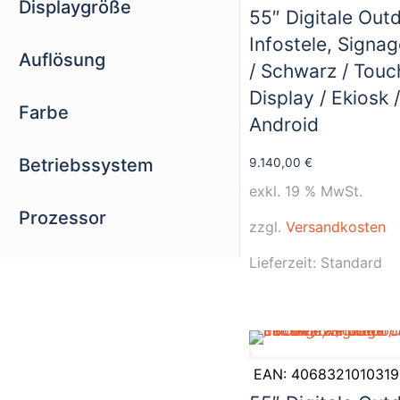
Displaygröße
55″ Digitale Out
Infostele, Signag
Auflösung
/ Schwarz / Touc
Display / Ekiosk 
Farbe
Android
Betriebssystem
9.140,00
€
exkl. 19 % MwSt.
Prozessor
zzgl.
Versandkosten
Lieferzeit:
Standard
EAN:
4068321010319