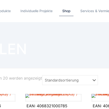
odukte
Individuelle Projekte
Shop
Services & Vermi
LEN
on 20 werden angezeigt
6
EAN:
4068321000785
EAN:
40