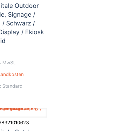
itale Outdoor
le, Signage /
 / Schwarz /
isplay / Ekiosk
id
€
% MwSt.
sandkosten
t:
Standard
68321010623