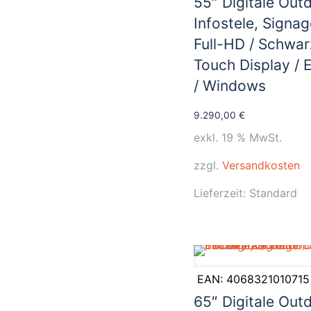
55″ Digitale Out
Infostele, Signag
Full-HD / Schwar
Touch Display / 
/ Windows
9.290,00
€
exkl. 19 % MwSt.
zzgl.
Versandkosten
Lieferzeit:
Standard
EAN:
4068321010715
65″ Digitale Out