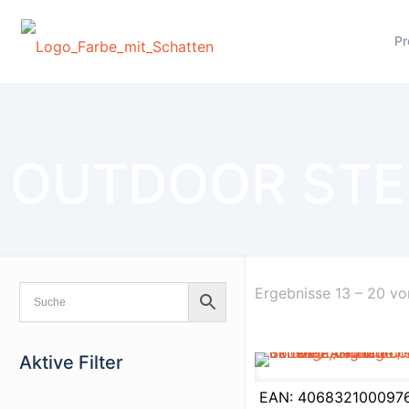
Pr
OUTDOOR STE
Ergebnisse 13 – 20 v
Aktive Filter
EAN:
406832100097