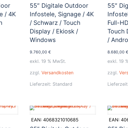
door
55″ Digitale Outdoor
55″ Dig
e / 4K
Infostele, Signage / 4K
Infoste
h
/ Schwarz / Touch
Full-HD
/
Display / Ekiosk /
Touch D
Windows
/ Andro
9.760,00
€
8.680,00
exkl. 19 % MwSt.
exkl. 19 
zzgl.
Versandkosten
zzgl.
Ver
Lieferzeit:
Standard
Lieferzei
EAN:
4068321010685
EAN:
40