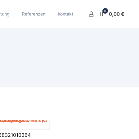
0
0,00 €
etung
Referenzen
Kontakt
68321010364