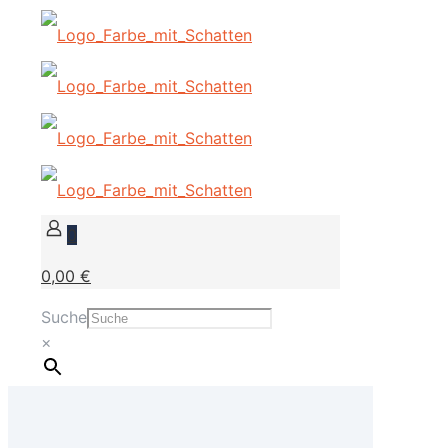
0
0,00 €
Suche
×