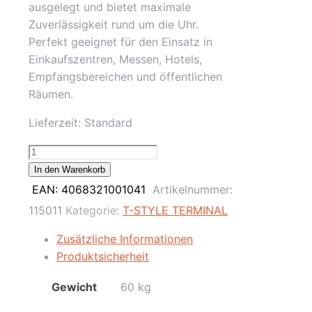
ausgelegt und bietet maximale
Zuverlässigkeit rund um die Uhr.
Perfekt geeignet für den Einsatz in
Einkaufszentren, Messen, Hotels,
Empfangsbereichen und öffentlichen
Räumen.
Lieferzeit:
Standard
32"
Kiosk
In den Warenkorb
POS
EAN:
4068321001041
Artikelnummer:
Terminal
115011
Kategorie:
T-STYLE TERMINAL
T-
Style,
Zusätzliche Informationen
Signage
Produktsicherheit
/
Gewicht
60 kg
HD
/