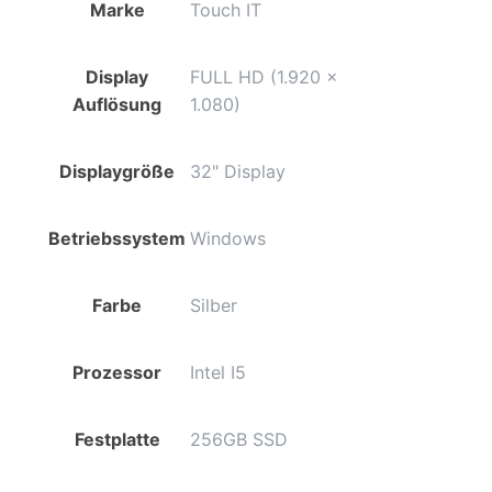
Marke
Touch IT
Silber
/
Touch
Display
FULL HD (1.920 x
Display
Auflösung
1.080)
/
Ekiosk
Displaygröße
32" Display
/
Windows
Betriebssystem
Windows
Menge
Farbe
Silber
Prozessor
Intel I5
Festplatte
256GB SSD