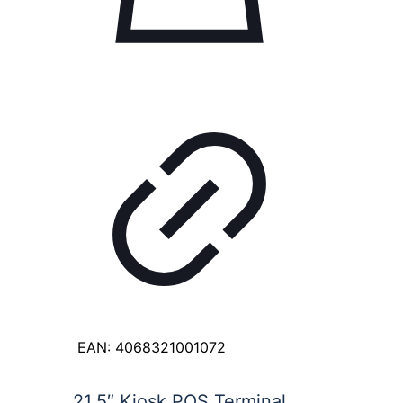
EAN:
4068321001072
21,5″ Kiosk POS Terminal