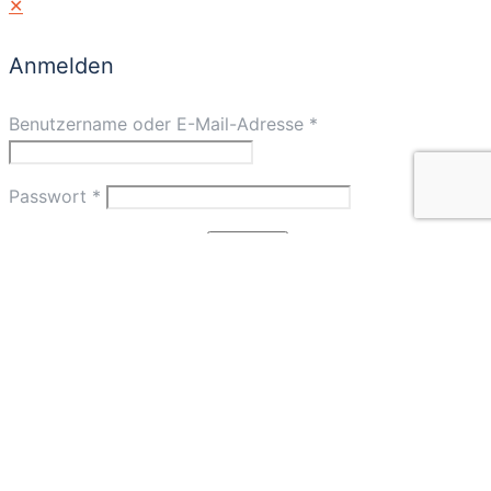
✕
Anmelden
Benutzername oder E-Mail-Adresse
*
Passwort
*
Angemeldet bleiben
Anmelden
Passwort vergessen?
✕
Warenkorb
Weiter zur Kasse
Einkauf fortsetzen
Warenkorb anzeigen