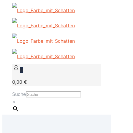
0
0,00 €
Suche
×