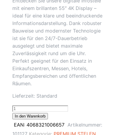
Entdecken Sie unsere digitale Infostele
mit einem brillanten 55″ 4K Display –
ideal für eine klare und beeindruckende
Informationsdarstellung. Dank robuster
Bauweise und modernster Technologie
ist sie für den 24/7-Dauerbetrieb
ausgelegt und bietet maximale
Zuverlässigkeit rund um die Uhr.
Perfekt geeignet für den Einsatz in
Einkaufszentren, Messen, Hotels,
Empfangsbereichen und öffentlichen
Räumen.
Lieferzeit:
Standard
55"
Digitale
In den Warenkorb
Infostele,
EAN:
4068321006657
Artikelnummer:
Signage
101127
Kategorie:
PREMIUM STELEN