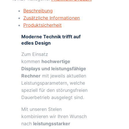
/
4K
Beschreibung
/
Zusätzliche Informationen
Weiß
Produktsicherheit
/
Moderne Technik trifft auf
Touch
edles Design
Display
/
Zum Einsatz
Ekiosk
kommen
hochwertige
/
Displays und leistungsfähige
Android
Rechner
mit jeweils aktuellen
Menge
Leistungsparametern, welche
speziell für den störungsfreien
Dauerbetrieb ausgelegt sind.
Mit unseren Stelen
kombinieren wir Ihren Wunsch
nach
leistungsstarker