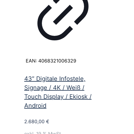
EAN:
4068321006329
43″ Digitale Infostele,
Signage / 4K / Weiß /
Touch Display / Ekiosk /
Android
2.680,00
€
exkl. 19 % MwSt.