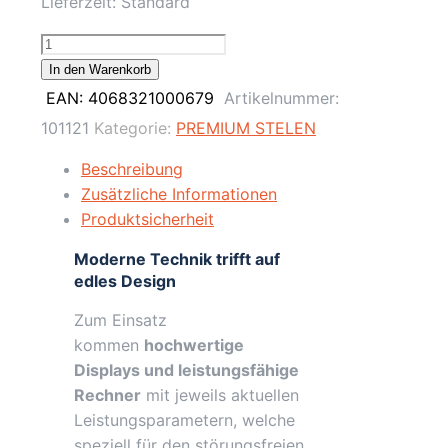
Lieferzeit:
Standard
55"
Digitale
In den Warenkorb
Infostele,
EAN:
4068321000679
Artikelnummer:
Signage
101121
Kategorie:
PREMIUM STELEN
/
4K
Beschreibung
/
Zusätzliche Informationen
Weiß
Produktsicherheit
/
Moderne Technik trifft auf
Touch
edles Design
Display
/
Zum Einsatz
Ekiosk
kommen
hochwertige
/
Displays und leistungsfähige
Windows
Rechner
mit jeweils aktuellen
Menge
Leistungsparametern, welche
speziell für den störungsfreien