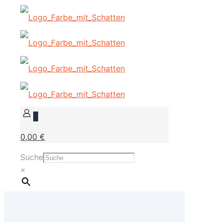
0
0,00 €
Suche
×