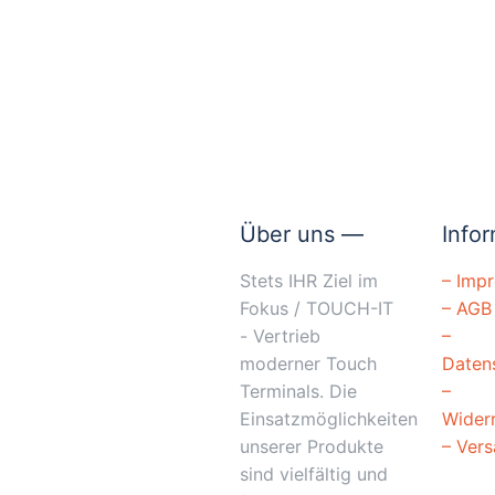
Über uns —
Info
Stets IHR Ziel im
–
Imp
Fokus / TOUCH-IT
–
AGB
- Vertrieb
–
moderner Touch
Daten
Terminals. Die
–
Einsatzmöglichkeiten
Wider
unserer Produkte
–
Ver
sind vielfältig und