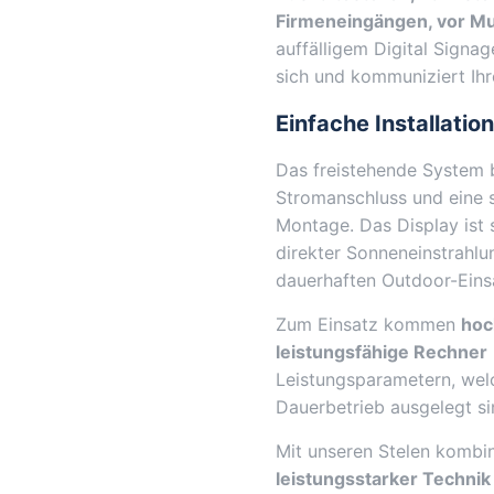
Firmeneingängen, vor M
auffälligem Digital Signag
sich und kommuniziert Ihre
Einfache Installatio
Das freistehende System b
Stromanschluss und eine s
Montage. Das Display ist s
direkter Sonneneinstrahlun
dauerhaften Outdoor-Eins
Zum Einsatz kommen
hoc
leistungsfähige Rechner
Leistungsparametern, welc
Dauerbetrieb ausgelegt si
Mit unseren Stelen kombi
leistungsstarker Technik