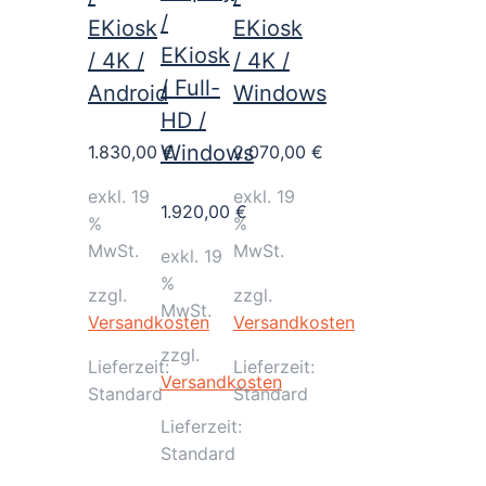
/
EKiosk
EKiosk
EKiosk
/ 4K /
/ 4K /
/ Full-
Android
Windows
HD /
Windows
1.830,00
€
2.070,00
€
exkl. 19
exkl. 19
1.920,00
€
%
%
MwSt.
MwSt.
exkl. 19
%
zzgl.
zzgl.
MwSt.
Versandkosten
Versandkosten
zzgl.
Lieferzeit:
Lieferzeit:
Versandkosten
Standard
Standard
Lieferzeit:
Standard