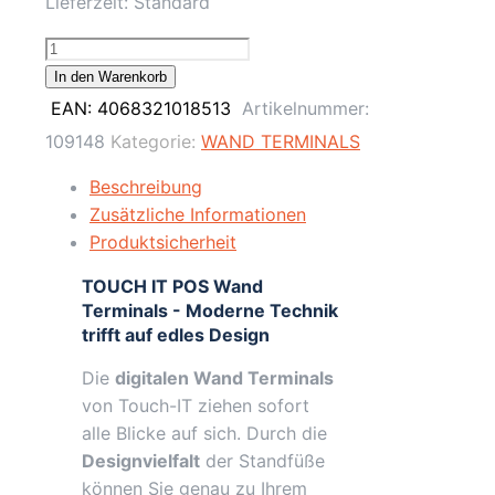
Lieferzeit:
Standard
65"
Indoor
In den Warenkorb
Wand
EAN:
4068321018513
Artikelnummer:
Terminal
109148
Kategorie:
WAND TERMINALS
/
Schwarz
Beschreibung
/
Zusätzliche Informationen
Touch
Produktsicherheit
Display
TOUCH IT POS Wand
/
Terminals - Moderne Technik
EKiosk
trifft auf edles Design
/
Full-
Die
digitalen Wand Terminals
HD
von Touch-IT ziehen sofort
/
alle Blicke auf sich. Durch die
Windows
Designvielfalt
der Standfüße
Menge
können Sie genau zu Ihrem