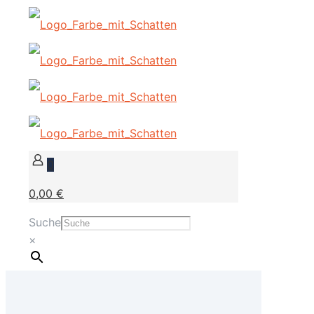
0
0,00 €
Suche
×